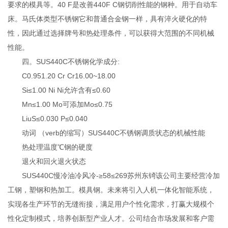
要求的模具等。40 F是改善440F C钢切削性能的钢种。用于自动车
床。马氏体类型不锈钢它和普通合金钢一样，具有淬火硬化的特
性，因此通过选择牌号和热处理条件，可以获得大范围的不同机械
性能。
四。SUS440C不锈钢化学成分:
C0.951.20 Cr Cr16.00~18.00
Si≤1.00 Ni Ni允许含有≤0.60
Mn≤1.00 Mo可添加Mo≤0.75
LiuS≤0.030 P≤0.040
动词 （verb的缩写）SUS440C不锈钢调质状态的机械性能
热处理温度℃钢的硬度
退火和回火退火状态
SUS440C慢冷油冷风冷-≥58≤269苏州东锜该公司主要经营冷加
工钢，塑钢和热加工。模具钢。未来将引入人机一体化智能系统，
实现各生产环节的无缝衔接，满足用户个性化需求，打赢大规模个
性化定制模式，培养创新型产业人才。公司结合市场发展和客户需